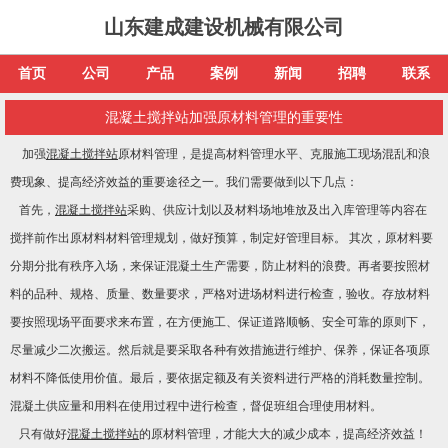
山东建成建设机械有限公司
首页
公司
产品
案例
新闻
招聘
联系
混凝土搅拌站加强原材料管理的重要性
加强
混凝土搅拌站
原材料管理，是提高材料管理水平、克服施工现场混乱和浪
费现象、提高经济效益的重要途径之一。我们需要做到以下几点：
首先，
混凝土搅拌站
采购、供应计划以及材料场地堆放及出入库管理等内容在
搅拌前作出原材料材料管理规划，做好预算，制定好管理目标。 其次，原材料要
分期分批有秩序入场，来保证混凝土生产需要，防止材料的浪费。再者要按照材
料的品种、规格、质量、数量要求，严格对进场材料进行检查，验收。存放材料
要按照现场平面要求来布置，在方便施工、保证道路顺畅、安全可靠的原则下，
尽量减少二次搬运。然后就是要采取各种有效措施进行维护、保养，保证各项原
材料不降低使用价值。最后，要依据定额及有关资料进行严格的消耗数量控制。
混凝土供应量和用料在使用过程中进行检查，督促班组合理使用材料。
只有做好
混凝土搅拌站
的原材料管理，才能大大的减少成本，提高经济效益！